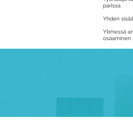
parissa.
Yhden sisään
Ytimessä am
osaaminen.