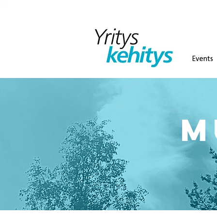
Events
M