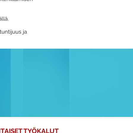
llä.
untijuus ja
TAISET TYÖKALUT