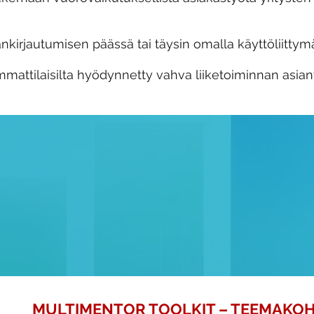
kirjautumisen päässä tai täysin omalla käyttöliittymä
mattilaisilta hyödynnetty vahva liiketoiminnan asiant
MULTIMENTOR TOOLKIT – TEEMAKOH