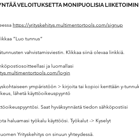
YNTÄÄ VELOITUKSETTA MONIPUOLISIA LIIKETOIMI
teessa
https://yrityskehitys.multimentortools.com/signup
klikkaa ”Luo tunnus”
ätunnusten vahvistamisviestin. Klikkaa siinä olevaa linkkiä.
hköpostiosoitteellasi ja luomallasi
hitys.multimentortools.com/login
yskohtaiseen ympäristöön > kirjoita tai kopioi kenttään y-tunnuk
ikeus, lähetä käyttöoikeuspyyntö
yttöoikeuspyyntösi. Saat hyväksynnästä tiedon sähköpostiisi
ota haluamasi työkalu käyttöösi. Työkalut -> Kyselyt
Suomen Yrityskehitys on sinuun yhteydessä.