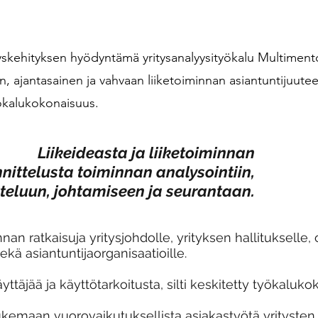
skehityksen hyödyntämä yritysanalyysityökalu Multimento
en, ajantasainen ja vahvaan liiketoiminnan asiantuntijuute
yökalukokonaisuus.
Liikeideasta ja liiketoiminnan
nittelusta toiminnan analysointiin,
teluun, johtamiseen ja seurantaan.
nan ratkaisuja yritysjohdolle, yrityksen hallitukselle, 
sekä asiantuntijaorganisaatioille.
yttäjää ja käyttötarkoitusta, silti keskitetty työkaluk
ukemaan vuorovaikutuksellista asiakastyötä yritysten