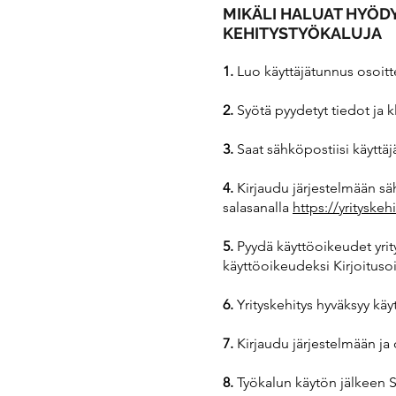
MIKÄLI HALUAT HYÖD
KEHITYSTYÖKALUJA
1.
Luo käyttäjätunnus osoit
2.
Syötä pyydetyt tiedot ja 
3.
Saat sähköpostiisi käyttäj
4.
Kirjaudu järjestelmään sä
salasanalla
https://yrityske
5.
Pyydä käyttöoikeudet yrit
käyttöoikeudeksi Kirjoituso
6.
Yrityskehitys hyväksyy kä
7.
Kirjaudu järjestelmään ja 
8.
Työkalun käytön jälkeen 