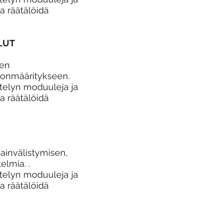
ja räätälöidä
LUT
sen
rvonmääritykseen.
ttelyn moduuleja ja
ja räätälöidä
invälistymisen,
elmia. .
ttelyn moduuleja ja
ja räätälöidä