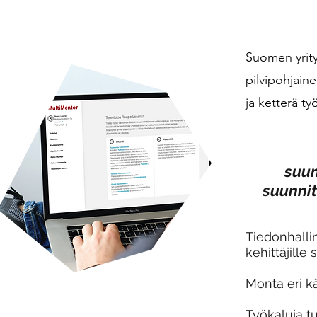
Suomen yrity
pilvipohjain
ja ketterä t
suun
suunnit
Tiedonhallin
kehittäjille 
Monta eri kä
Työkaluja t