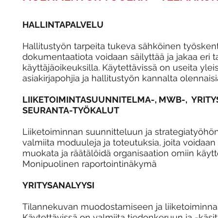
HALLINTAPALVELU
Hallitustyön tarpeita tukeva sähköinen työskente
dokumentaatiota voidaan säilyttää ja jakaa eri ta
käyttäjäoikeuksilla. Käytettävissä on useita ylei
asiakirjapohjia ja hallitustyön kannalta olennaisi
LIIKETOIMINTASUUNNITELMA-, MWB-, YRIT
SEURANTA-TYÖKALUT
Liiketoiminnan suunnitteluun ja strategiatyöhön
valmiita moduuleja ja toteutuksia, joita voidaan 
muokata ja räätälöidä organisaation omiin käyttö
Monipuolinen raportointinäkymä
YRITYSANALYYSI
Tilannekuvan muodostamiseen ja liiketoiminnan
Käytettävissä on valmiita tiedonkeruun ja -käsi