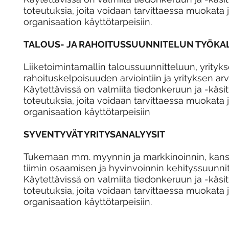
toteutuksia, joita voidaan tarvittaessa muokata 
organisaation käyttötarpeisiin.
TALOUS- JA RAHOITUSSUUNNITELUN TYÖKA
Liiketoimintamallin taloussuunnitteluun, yrityk
rahoituskelpoisuuden arviointiin ja yrityksen a
Käytettävissä on valmiita tiedonkeruun ja -käsi
toteutuksia, joita voidaan tarvittaessa muokata 
organisaation käyttötarpeisiin
SYVENTYVÄT YRITYSANALYYSIT
Tukemaan mm. myynnin ja markkinoinnin, kansa
tiimin osaamisen ja hyvinvoinnin kehityssuunnit
Käytettävissä on valmiita tiedonkeruun ja -käsi
toteutuksia, joita voidaan tarvittaessa muokata 
organisaation käyttötarpeisiin.