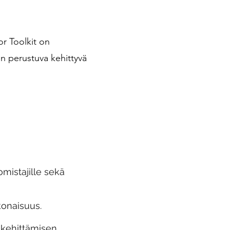
r Toolkit on
en perustuva kehittyvä
omistajille sekä
okonaisuus.
 kehittämisen