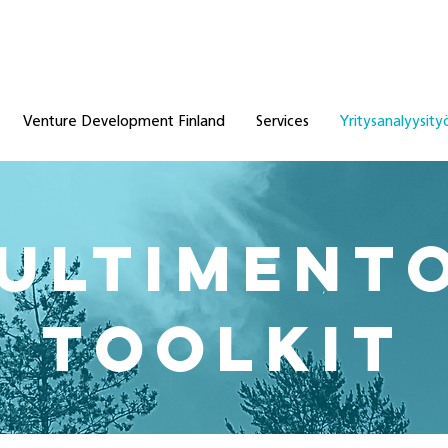
Venture Development Finland
Services
Yritysanalyysity
ultiment
Toolkit