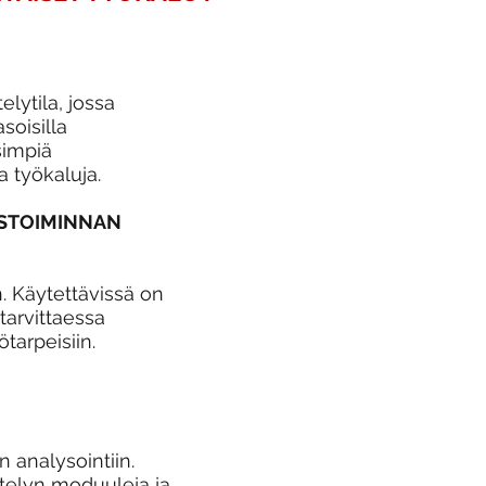
lytila, jossa
soisilla
simpiä
a työkaluja.
YSTOIMINNAN
. Käytettävissä on
tarvittaessa
tarpeisiin.
 analysointiin.
ttelyn moduuleja ja