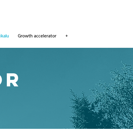
ökalu
Growth accelerator
+
or