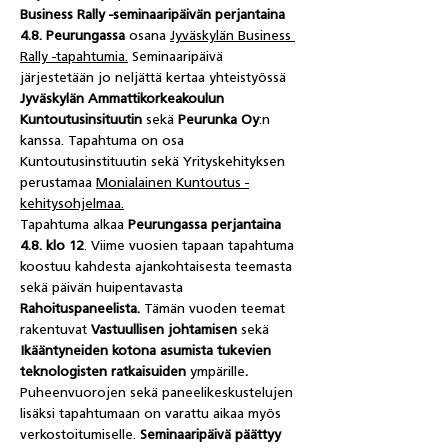
Business Rally -seminaaripäivän perjantaina 
4.8. Peurungassa
 osana 
Jyväskylän Business 
Rally -tapahtumia
.
 Seminaaripäivä 
järjestetään jo neljättä kertaa yhteistyössä 
Jyväskylän Ammattikorkeakoulun 
Kuntoutusinsituutin
 sekä 
Peurunka Oy
:n 
kanssa. Tapahtuma on osa 
Kuntoutusinstituutin sekä Yrityskehityksen 
perustamaa 
Monialainen Kuntoutus -
kehitysohjelmaa.
Tapahtuma alkaa 
Peurungassa perjantaina 
4.8. klo 12
. Viime vuosien tapaan tapahtuma 
koostuu kahdesta ajankohtaisesta teemasta 
sekä päivän huipentavasta 
Rahoituspaneelista.
 Tämän vuoden teemat 
rakentuvat 
Vastuullisen johtamisen
 sekä
Ikääntyneiden kotona asumista tukevien 
teknologisten ratkaisuiden 
ympärille
. 
Puheenvuorojen sekä paneelikeskustelujen 
lisäksi tapahtumaan on varattu aikaa myös 
verkostoitumiselle. 
Seminaaripäivä päättyy 