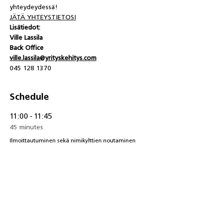
yhteydeydessä!
JÄTÄ YHTEYSTIETOSI
Lisätiedot:
Ville Lassila
Back Office
ville.lassila@yrityskehitys.com
045 128 1370
Schedule
11:00 - 11:45
45 minutes
Ilmoittautuminen sekä nimikylttien noutaminen
Omakustanteinen lounas tarjolla halukkaille
12:00 - 12:30
30 minutes
Tilaisuuden avaus