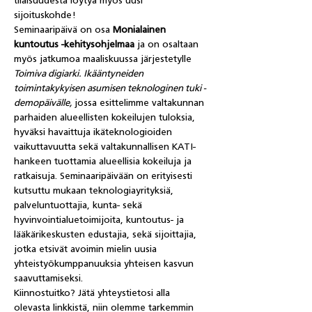
tilaisuudesta löytyä myös uusi 
sijoituskohde! 
Seminaaripäivä on osa 
Monialainen 
kuntoutus -kehitysohjelmaa 
ja on osaltaan 
myös jatkumoa maaliskuussa järjestetylle 
Toimiva digiarki. Ikääntyneiden 
toimintakykyisen asumisen teknologinen tuki -
demopäivälle, 
jossa esittelimme valtakunnan 
parhaiden alueellisten kokeilujen tuloksia, 
hyväksi havaittuja ikäteknologioiden 
vaikuttavuutta sekä valtakunnallisen KATI-
hankeen tuottamia alueellisia kokeiluja ja 
ratkaisuja. Seminaaripäivään on erityisesti 
kutsuttu mukaan teknologiayrityksiä, 
palveluntuottajia, kunta- sekä 
hyvinvointialuetoimijoita, kuntoutus- ja 
lääkärikeskusten edustajia, sekä sijoittajia, 
jotka etsivät avoimin mielin uusia 
yhteistyökumppanuuksia yhteisen kasvun 
saavuttamiseksi.
Kiinnostuitko? Jätä yhteystietosi alla 
olevasta linkkistä, niin olemme tarkemmin 