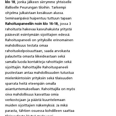
klo 18
, jonka jälkeen siirrymme yhteiselle 
illalliselle Peurungan tiloihin. Tarkempi 
ohjelma julkaistaan kesäkuun alussa.
Seminaaripäivä huipentuu tuttuun tapaan 
Rahoituspaneeliin noin klo 16-18, 
jossa 3 
rahoitusta hakevaa kasvuhakuista yritystä 
pääsevät esiintymään sijoittajien edessä. 
Rahoituspaneeli on yrityksille erinomainen 
mahdollisuus testata omaa 
rahoituskelpoisuuttaan, saada arvokasta 
palautetta omasta liikeideastaan sekä 
samalla luoda kontakteja rahoittajiin sekä 
sijoittajiin. Rahoittajille Rahoituspaneeli 
puolestaan antaa mahdollisuuden tutustua 
mielenkiintoisiin yrityksiin sekä tilaisuuden 
sparrata heitä eteenpäin omalla 
asiantuntemuksellaan. Rahoittajilla on myös 
oiva mahdollisuus kasvattaa omia 
verkostojaan ja päästä kuuntelemaan 
muiden sijoittajien näkemyksiä. Ja mikä 
parasta, tähtien osuessa kohdilleen saattaa 